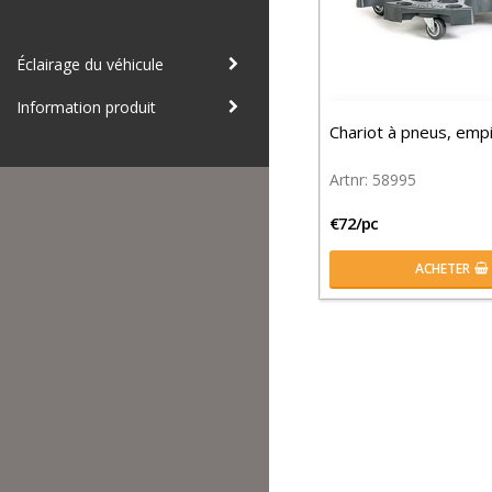
Éclairage du véhicule
Information produit
Chariot à pneus, empi
58995
€72/pc
ACHETER