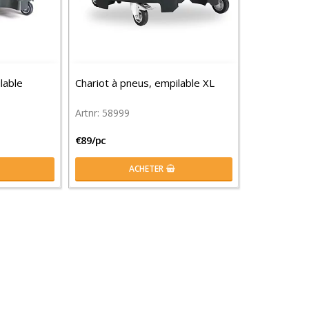
lable
Chariot à pneus, empilable XL
58999
€89/pc
ACHETER