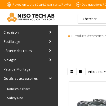
Payez en toute sécurité par carte/PayPal
Des questions?
Crevaison
Produits d'entretien
Équilibrage
Sécurité des roues
Maxigrip
Pate de Montage
Article no.
Outils et accessoires
Douilles à chocs
Safety Disc